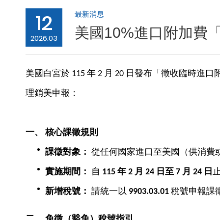
12
最新消息
美國10%進口附加費
2026.03
美國白宮於 115 年 2 月 20 日發布「徵
理銷美申報：
一、
核心課徵規則
課徵對象：
從任何國家進口至美國（供消費或
實施期間：
自
115
年 2
月 24
日至 7
月 24
日
止
新增稅號：
請統一以
9903.03.01
稅號申報課徵 
二、
免徵（豁免）稅號指引