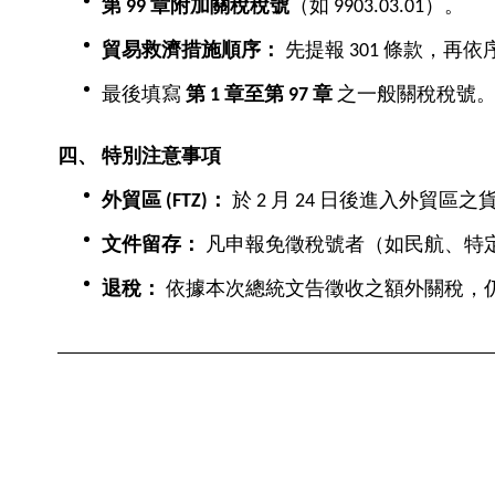
第 99
章附加關稅稅號
（如 9903.03.01）。
貿易救濟措施順序：
先提報 301 條款，再依
最後填寫
第 1
章至第 97
章
之一般關稅稅號
四、
特別注意事項
外貿區 (FTZ)
：
於 2 月 24 日後進入外
文件留存：
凡申報免徵稅號者（如民航、特
退稅：
依據本次總統文告徵收之額外關稅，