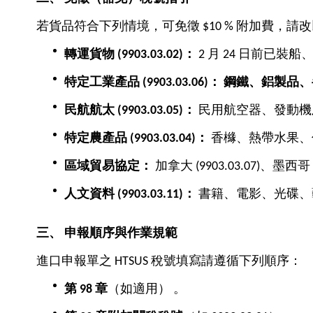
若貨品符合下列情境，可免徵 $10 % 附加費，請
轉運貨物 (9903.03.02)
：
2 月 24 日前已裝船
特定工業產品 (9903.03.06)
：
鋼鐵、鋁製品、
民航航太 (9903.03.05)
：
民用航空器、發動機
特定農產品 (9903.03.04)
：
香櫞、熱帶水果、
區域貿易協定：
加拿大 (9903.03.07)、墨西哥 
人文資料 (9903.03.11)
：
書籍、電影、光碟、
三、
申報順序與作業規範
進口申報單之 HTSUS 稅號填寫請遵循下列順序：
第 98
章
（如適用） 。