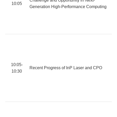
Challenge and Opportunity in Next-
10:05
蘇
Generation High-Performance Computing
D
D
10:05-
Recent Progress of InP Laser and CPO
10:30
郭
D
C