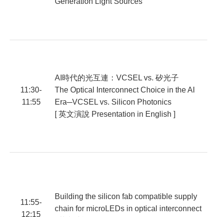
Generation Light Sources
G
M
AI時代的光互連：VCSEL vs. 矽光子
11:30-
The Optical Interconnect Choice in the AI
11:55
Era─VCSEL vs. Silicon Photonics
[ 英文演說 Presentation in English ]
何
F
Building the silicon fab compatible supply
11:55-
chain for microLEDs in optical interconnect
12:15