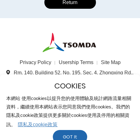
Return
Privacy Policy
Usership Terms
Site Map
Rm. 140, Building 52, No. 195, Sec. 4, Zhongxing Rd.,
Zhudong Township, Hsinchu County 310, Taiwan
(R.O.C.)
+886-3-5821699
本網站 使用cookies以提升您的使用體驗及統計網路流量相關
資料，繼續使用本網站表示您同意我們使用cookies。我們的
+886-3-5821697
隱私及cookie政策提供更多關於cookies使用及停用的相關資
All rights reserved©Taiwan Semiconductor & Optronics
Materials Devices Association MOI No. 1000128112
訊。
隱私及cookie政策
Approved
GOT It
Web Design ｜
GRNET