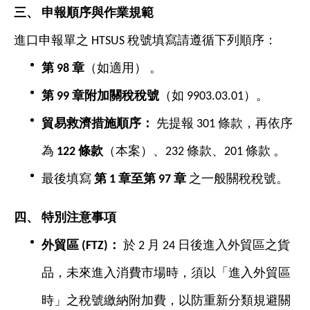
三、
申報順序與作業規範
進口申報單之 HTSUS 稅號填寫請遵循下列順序：
第 98
章
（如適用） 。
第 99
章附加關稅稅號
（如 9903.03.01）。
貿易救濟措施順序：
先提報 301 條款，再依序
為
122
條款
（本案）、232 條款、201 條款 。
最後填寫
第 1
章至第 97
章
之一般關稅稅號。
四、
特別注意事項
外貿區 (FTZ)
：
於 2 月 24 日後進入外貿區之貨
品，未來進入消費市場時，須以「進入外貿區
時」之稅號繳納附加費，以防重新分類規避關