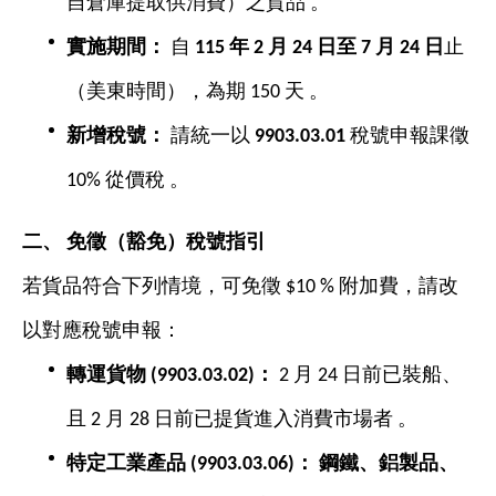
自倉庫提取供消費）之貨品 。
實施期間：
自
115
年 2
月 24
日至 7
月 24
日
止
（美東時間），為期 150 天 。
新增稅號：
請統一以
9903.03.01
稅號申報課徵
10% 從價稅 。
二、
免徵（豁免）稅號指引
若貨品符合下列情境，可免徵 $10 % 附加費，請改
以對應稅號申報：
轉運貨物 (9903.03.02)
：
2 月 24 日前已裝船、
且 2 月 28 日前已提貨進入消費市場者 。
特定工業產品 (9903.03.06)
：
鋼鐵、鋁製品、