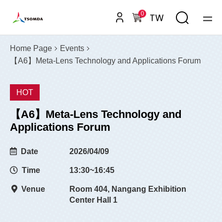
0
TW
Home Page
Events
【A6】Meta-Lens Technology and Applications Forum
HOT
【A6】Meta-Lens Technology and
Applications Forum
Date
2026/04/09
Time
13:30~16:45
Venue
Room 404, Nangang Exhibition
Center Hall 1